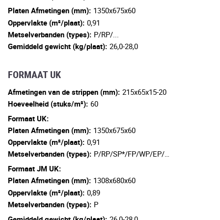
Platen Afmetingen (mm):
1350x675x60
Oppervlakte (m²/plaat):
0,91
Metselverbanden (types):
P/RP/...
Gemiddeld gewicht (kg/plaat):
26,0-28,0
FORMAAT UK
Afmetingen van de strippen (mm):
215x65x15-20
Hoeveelheid (stuks/m²):
60
Formaat UK:
Platen Afmetingen (mm):
1350x675x60
Oppervlakte (m²/plaat):
0,91
Metselverbanden (types):
P/RP/SP*/FP/WP/EP/…
Formaat JM UK:
Platen Afmetingen (mm):
1308x680x60
Oppervlakte (m²/plaat):
0,89
Metselverbanden (types):
P
Gemiddeld gewicht (kg/plaat):
26,0-28,0