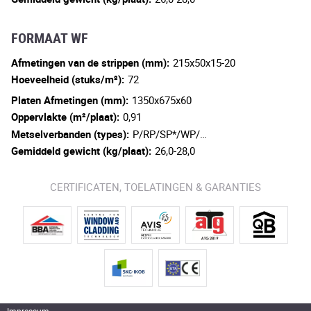
FORMAAT WF
Afmetingen van de strippen (mm):
215x50x15-20
Hoeveelheid (stuks/m²):
72
Platen Afmetingen (mm):
1350x675x60
Oppervlakte (m²/plaat):
0,91
Metselverbanden (types):
P/RP/SP*/WP/…
Gemiddeld gewicht (kg/plaat):
26,0-28,0
CERTIFICATEN, TOELATINGEN & GARANTIES