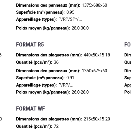
Dimensions des panneaux (mm):
1375x688x60
Superficie (m²/panneau):
0,95
Appareillage (types):
P/RP/SP*/...
Poids moyen (kg/panneau):
28,0-30,0
FORMAT R5
FO
6
Dimensions des plaquettes (mm):
440x50x15-18
Dim
Quantité (pcs/m²):
36
Qua
Dimensions des panneaux (mm):
1350x675x60
Dim
Superficie (m²/panneau):
0,91
Sup
Appareillage (types):
P/RP/...
App
Poids moyen (kg/panneau):
26,0-28,0
Poi
FORMAT WF
0
Dimensions des plaquettes (mm):
215x50x15-20
Quantité (pcs/m²):
72