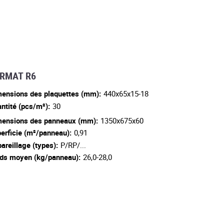
RMAT R6
ensions des plaquettes (mm):
440x65x15-18
ntité (pcs/m²):
30
ensions des panneaux (mm):
1350x675x60
erficie (m²/panneau):
0,91
areillage (types):
P/RP/...
ds moyen (kg/panneau):
26,0-28,0