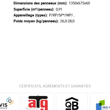
Dimensions des panneaux (mm):
1350x675x60
Superficie (m²/panneau):
0,91
Appareillage (types):
P/RP/SP*/WP/…
Poids moyen (kg/panneau):
26,0-28,0
CERTIFICATS, AGRÉMENTS ET GARANTIES