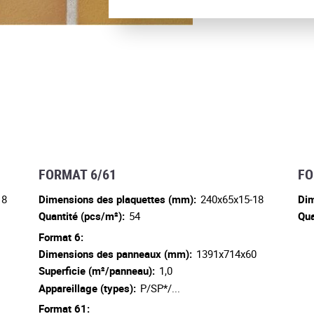
FORMAT 6/61
FO
18
Dimensions des plaquettes (mm):
240x65x15-18
Dim
Quantité (pcs/m²):
54
Qua
0
Format 6:
Dimensions des panneaux (mm):
1391x714x60
Superficie (m²/panneau):
1,0
Appareillage (types):
P/SP*/...
Format 61: