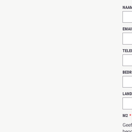
NAA
EMAI
TELE
BEDR
LAND
M2
*
Geef
beoo