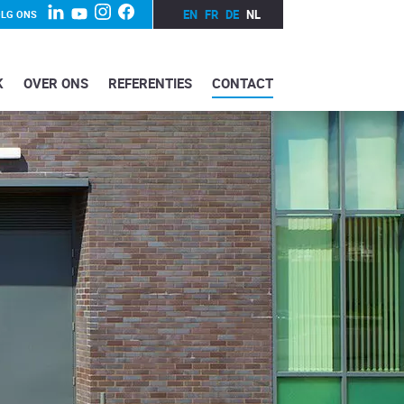
EN
FR
DE
NL
LG ONS
K
OVER ONS
REFERENTIES
CONTACT