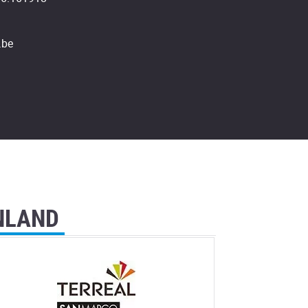
.be
NLAND