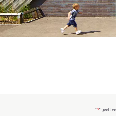
"
*
" geeft v