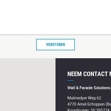
VERSTUREN
NEEM CONTACT 
Wall & Facade Solution
Malmedyer Weg 62
4770 Amel-Schoppen (Be
Koordinaten: 50.395774,