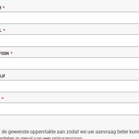
M
*
L
*
FOON
*
IJF
*
 de gewenste oppervlakte aan zodat we uw aanvraag beter kun
rdelen in geval van een prijsaanvraag.