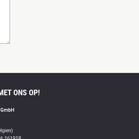
MET ONS OP!
s GmbH
lgien)
 6.161918