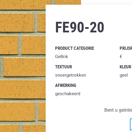
rugo amari
FE90-20
PRODUCT CATEGORIE
PRIJS
GeBrik
€
TEXTUUR
KLEUR
snoergetrokken
geel
AFWERKING
geschakeerd
Bent u geïnte