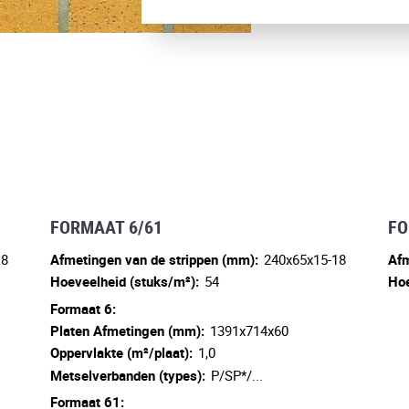
FORMAAT 6/61
FO
18
Afmetingen van de strippen (mm):
240x65x15-18
Afm
Hoeveelheid (stuks/m²):
54
Hoe
Formaat 6:
Platen Afmetingen (mm):
1391x714x60
Oppervlakte (m²/plaat):
1,0
Metselverbanden (types):
P/SP*/...
Formaat 61: