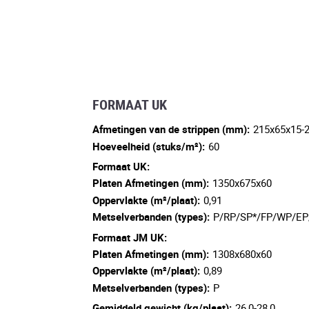
FORMAAT UK
Afmetingen van de strippen (mm):
215x65x15-
Hoeveelheid (stuks/m²):
60
Formaat UK:
Platen Afmetingen (mm):
1350x675x60
Oppervlakte (m²/plaat):
0,91
Metselverbanden (types):
P/RP/SP*/FP/WP/EP
Formaat JM UK:
Platen Afmetingen (mm):
1308x680x60
Oppervlakte (m²/plaat):
0,89
Metselverbanden (types):
P
Gemiddeld gewicht (kg/plaat):
26,0-28,0