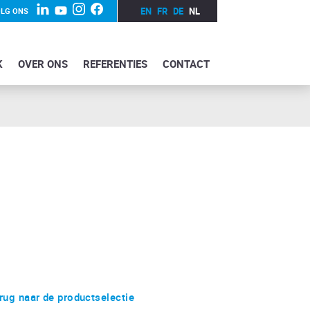
EN
FR
DE
NL
LG ONS
K
OVER ONS
REFERENTIES
CONTACT
rug naar de productselectie