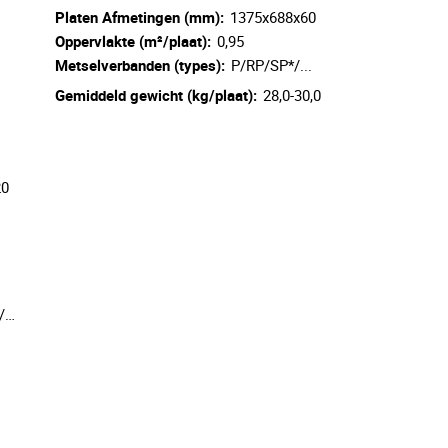
Platen Afmetingen (mm):
1375x688x60
Oppervlakte (m²/plaat):
0,95
Metselverbanden (types):
P/RP/SP*/...
Gemiddeld gewicht (kg/plaat):
28,0-30,0
20
/…