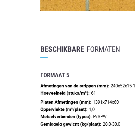
BESCHIKBARE
FORMATEN
FORMAAT 5
Afmetingen van de strippen (mm):
240x52x15-
Hoeveelheid (stuks/m²):
61
Platen Afmetingen (mm):
1391x714x60
Oppervlakte (m²/plaat):
1,0
Metselverbanden (types):
P/SP*/...
Gemiddeld gewicht (kg/plaat):
28,0-30,0