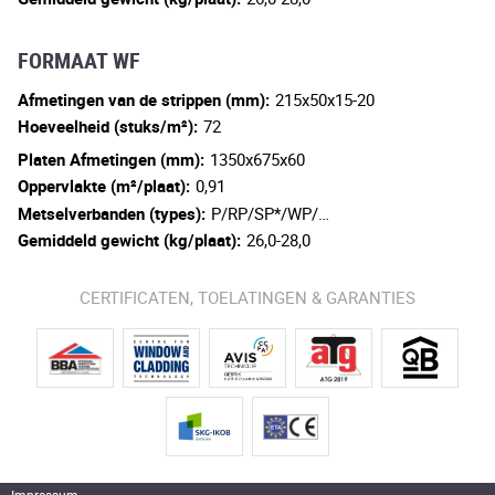
FORMAAT WF
Afmetingen van de strippen (mm):
215x50x15-20
Hoeveelheid (stuks/m²):
72
Platen Afmetingen (mm):
1350x675x60
Oppervlakte (m²/plaat):
0,91
Metselverbanden (types):
P/RP/SP*/WP/…
Gemiddeld gewicht (kg/plaat):
26,0-28,0
CERTIFICATEN, TOELATINGEN & GARANTIES