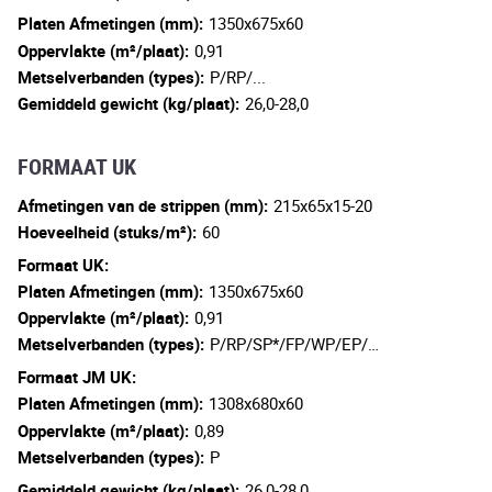
Platen Afmetingen (mm):
1350x675x60
Oppervlakte (m²/plaat):
0,91
Metselverbanden (types):
P/RP/...
Gemiddeld gewicht (kg/plaat):
26,0-28,0
FORMAAT UK
Afmetingen van de strippen (mm):
215x65x15-20
Hoeveelheid (stuks/m²):
60
Formaat UK:
Platen Afmetingen (mm):
1350x675x60
Oppervlakte (m²/plaat):
0,91
Metselverbanden (types):
P/RP/SP*/FP/WP/EP/…
Formaat JM UK:
Platen Afmetingen (mm):
1308x680x60
Oppervlakte (m²/plaat):
0,89
Metselverbanden (types):
P
Gemiddeld gewicht (kg/plaat):
26,0-28,0