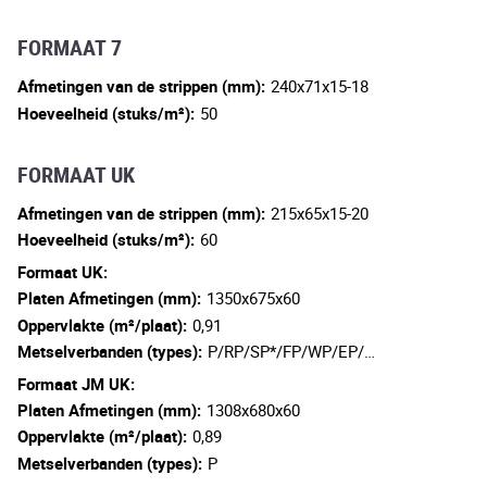
FORMAAT 7
Afmetingen van de strippen (mm):
240x71x15-18
Hoeveelheid (stuks/m²):
50
FORMAAT UK
Afmetingen van de strippen (mm):
215x65x15-20
Hoeveelheid (stuks/m²):
60
Formaat UK:
Platen Afmetingen (mm):
1350x675x60
Oppervlakte (m²/plaat):
0,91
Metselverbanden (types):
P/RP/SP*/FP/WP/EP/…
Formaat JM UK:
Platen Afmetingen (mm):
1308x680x60
Oppervlakte (m²/plaat):
0,89
Metselverbanden (types):
P