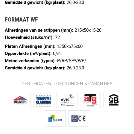
Gemiddeld gewicht (kg/plaat):
26,0-28,0
FORMAAT WF
Afmetingen van de strippen (mm):
215x50x15-20
Hoeveelheid (stuks/m²):
72
Platen Afmetingen (mm):
1350x675x60
Oppervlakte (m²/plaat):
0,91
Metselverbanden (types):
P/RP/SP*/WP/…
Gemiddeld gewicht (kg/plaat):
26,0-28,0
CERTIFICATEN, TOELATINGEN & GARANTIES