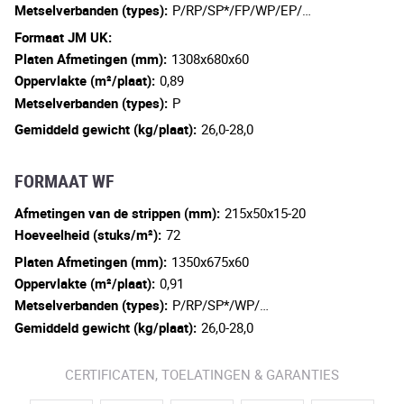
Metselverbanden (types):
P/RP/SP*/FP/WP/EP/…
Formaat JM UK:
Platen Afmetingen (mm):
1308x680x60
Oppervlakte (m²/plaat):
0,89
Metselverbanden (types):
P
Gemiddeld gewicht (kg/plaat):
26,0-28,0
FORMAAT WF
Afmetingen van de strippen (mm):
215x50x15-20
Hoeveelheid (stuks/m²):
72
Platen Afmetingen (mm):
1350x675x60
Oppervlakte (m²/plaat):
0,91
Metselverbanden (types):
P/RP/SP*/WP/…
Gemiddeld gewicht (kg/plaat):
26,0-28,0
CERTIFICATEN, TOELATINGEN & GARANTIES