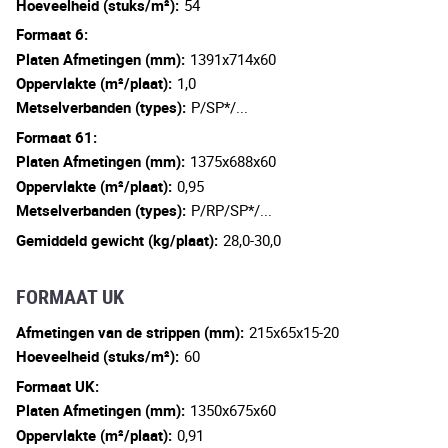
Hoeveelheid (stuks/m²):
54
Formaat 6:
Platen Afmetingen (mm):
1391x714x60
Oppervlakte (m²/plaat):
1,0
Metselverbanden (types):
P/SP*/...
Formaat 61:
Platen Afmetingen (mm):
1375x688x60
Oppervlakte (m²/plaat):
0,95
Metselverbanden (types):
P/RP/SP*/...
Gemiddeld gewicht (kg/plaat):
28,0-30,0
FORMAAT UK
Afmetingen van de strippen (mm):
215x65x15-20
Hoeveelheid (stuks/m²):
60
Formaat UK:
Platen Afmetingen (mm):
1350x675x60
Oppervlakte (m²/plaat):
0,91