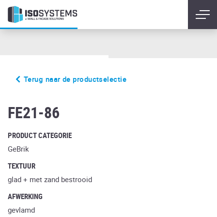
Terug naar de productselectie
baro duo ardor carbo
FE21-86
PRODUCT CATEGORIE
GeBrik
TEXTUUR
glad + met zand bestrooid
AFWERKING
gevlamd