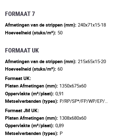
FORMAAT 7
Afmetingen van de strippen (mm):
240x71x15-18
Hoeveelheid (stuks/m²):
50
FORMAAT UK
Afmetingen van de strippen (mm):
215x65x15-20
Hoeveelheid (stuks/m²):
60
Formaat UK:
Platen Afmetingen (mm):
1350x675x60
Oppervlakte (m²/plaat):
0,91
Metselverbanden (types):
P/RP/SP*/FP/WP/EP/…
Formaat JM UK:
Platen Afmetingen (mm):
1308x680x60
Oppervlakte (m²/plaat):
0,89
Metselverbanden (types):
P