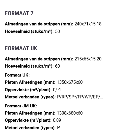
FORMAAT 7
Afmetingen van de strippen (mm):
240x71x15-18
Hoeveelheid (stuks/m²):
50
FORMAAT UK
Afmetingen van de strippen (mm):
215x65x15-20
Hoeveelheid (stuks/m²):
60
Formaat UK:
Platen Afmetingen (mm):
1350x675x60
Oppervlakte (m²/plaat):
0,91
Metselverbanden (types):
P/RP/SP*/FP/WP/EP/…
Formaat JM UK:
Platen Afmetingen (mm):
1308x680x60
Oppervlakte (m²/plaat):
0,89
Metselverbanden (types):
P