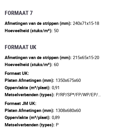
FORMAAT 7
Afmetingen van de strippen (mm):
240x71x15-18
Hoeveelheid (stuks/m²):
50
FORMAAT UK
Afmetingen van de strippen (mm):
215x65x15-20
Hoeveelheid (stuks/m²):
60
Formaat UK:
Platen Afmetingen (mm):
1350x675x60
Oppervlakte (m²/plaat):
0,91
Metselverbanden (types):
P/RP/SP*/FP/WP/EP/…
Formaat JM UK:
Platen Afmetingen (mm):
1308x680x60
Oppervlakte (m²/plaat):
0,89
Metselverbanden (types):
P