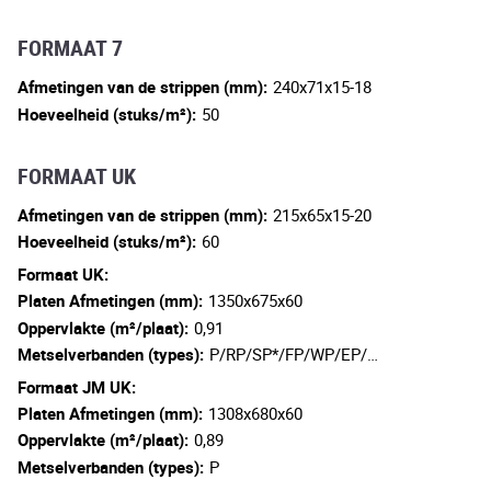
FORMAAT 7
Afmetingen van de strippen (mm):
240x71x15-18
Hoeveelheid (stuks/m²):
50
FORMAAT UK
Afmetingen van de strippen (mm):
215x65x15-20
Hoeveelheid (stuks/m²):
60
Formaat UK:
Platen Afmetingen (mm):
1350x675x60
Oppervlakte (m²/plaat):
0,91
Metselverbanden (types):
P/RP/SP*/FP/WP/EP/…
Formaat JM UK:
Platen Afmetingen (mm):
1308x680x60
Oppervlakte (m²/plaat):
0,89
Metselverbanden (types):
P