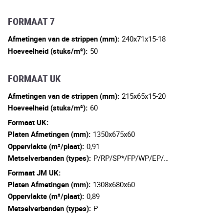
FORMAAT 7
Afmetingen van de strippen (mm):
240x71x15-18
Hoeveelheid (stuks/m²):
50
FORMAAT UK
Afmetingen van de strippen (mm):
215x65x15-20
Hoeveelheid (stuks/m²):
60
Formaat UK:
Platen Afmetingen (mm):
1350x675x60
Oppervlakte (m²/plaat):
0,91
Metselverbanden (types):
P/RP/SP*/FP/WP/EP/…
Formaat JM UK:
Platen Afmetingen (mm):
1308x680x60
Oppervlakte (m²/plaat):
0,89
Metselverbanden (types):
P