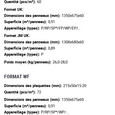
Quantité (pcs/m²):
60
Format UK:
Dimensions des panneaux (mm):
1350x675x60
Superficie (m²/panneau):
0,91
Appareillage (types):
P/RP/SP*/FP/WP/EP/…
Format JM UK:
Dimensions des panneaux (mm):
1308x680x60
Superficie (m²/panneau):
0,89
Appareillage (types):
P
Poids moyen (kg/panneau):
26,0-28,0
FORMAT WF
Dimensions des plaquettes (mm):
215x50x15-20
Quantité (pcs/m²):
72
Dimensions des panneaux (mm):
1350x675x60
Superficie (m²/panneau):
0,91
Appareillage (types):
P/RP/SP*/WP/…