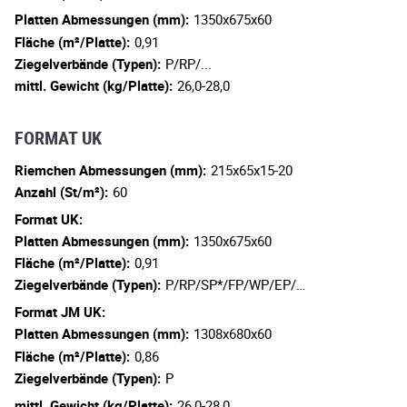
Platten Abmessungen (mm):
1350x675x60
Fläche (m²/Platte):
0,91
Ziegelverbände (Typen):
P/RP/...
mittl. Gewicht (kg/Platte):
26,0-28,0
FORMAT UK
Riemchen Abmessungen (mm):
215x65x15-20
Anzahl (St/m²):
60
Format UK:
Platten Abmessungen (mm):
1350x675x60
Fläche (m²/Platte):
0,91
Ziegelverbände (Typen):
P/RP/SP*/FP/WP/EP/…
Format JM UK:
Platten Abmessungen (mm):
1308x680x60
Fläche (m²/Platte):
0,86
Ziegelverbände (Typen):
P
mittl. Gewicht (kg/Platte):
26,0-28,0