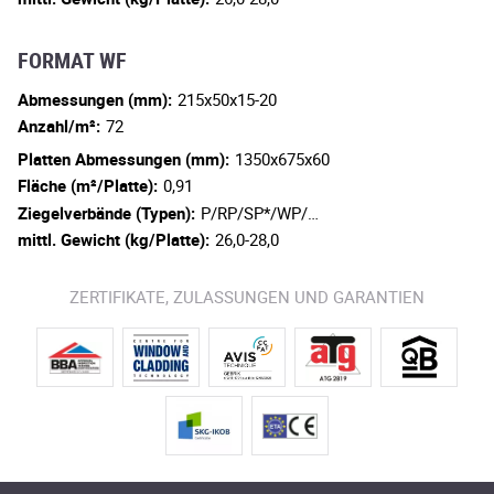
FORMAT WF
Abmessungen (mm):
215x50x15-20
Anzahl/m²:
72
Platten Abmessungen (mm):
1350x675x60
Fläche (m²/Platte):
0,91
Ziegelverbände (Typen):
P/RP/SP*/WP/…
mittl. Gewicht (kg/Platte):
26,0-28,0
ZERTIFIKATE, ZULASSUNGEN UND GARANTIEN