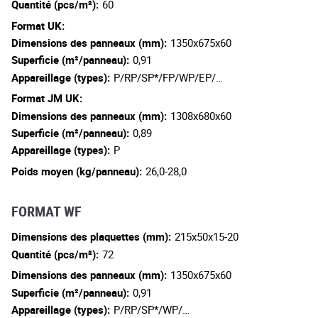
Quantité (pcs/m²):
60
Format UK:
Dimensions des panneaux (mm):
1350x675x60
Superficie (m²/panneau):
0,91
Appareillage (types):
P/RP/SP*/FP/WP/EP/…
Format JM UK:
Dimensions des panneaux (mm):
1308x680x60
Superficie (m²/panneau):
0,89
Appareillage (types):
P
Poids moyen (kg/panneau):
26,0-28,0
FORMAT WF
Dimensions des plaquettes (mm):
215x50x15-20
Quantité (pcs/m²):
72
Dimensions des panneaux (mm):
1350x675x60
Superficie (m²/panneau):
0,91
Appareillage (types):
P/RP/SP*/WP/…