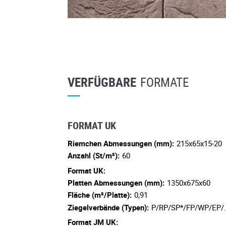
VERFÜGBARE
FORMATE
FORMAT UK
Riemchen Abmessungen (mm):
215x65x15-20
Anzahl (St/m²):
60
Format UK:
Platten Abmessungen (mm):
1350x675x60
Fläche (m²/Platte):
0,91
Ziegelverbände (Typen):
P/RP/SP*/FP/WP/EP/
Format JM UK: