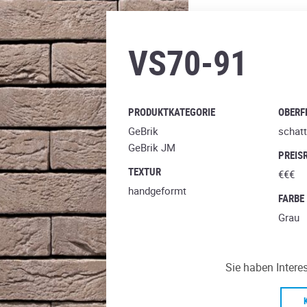
platina
VS70-91
PRODUKTKATEGORIE
OBERF
GeBrik
schatt
GeBrik JM
PREIS
TEXTUR
€€€
handgeformt
FARBE
Grau
Sie haben Intere