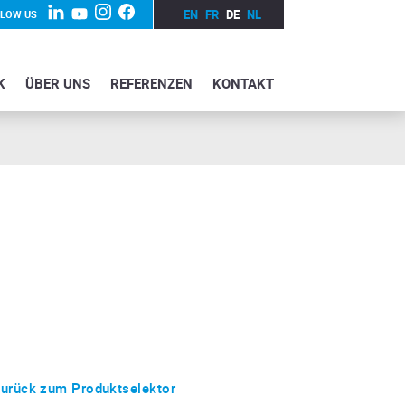
EN
FR
DE
NL
LLOW US
K
ÜBER UNS
REFERENZEN
KONTAKT
urück zum Produktselektor