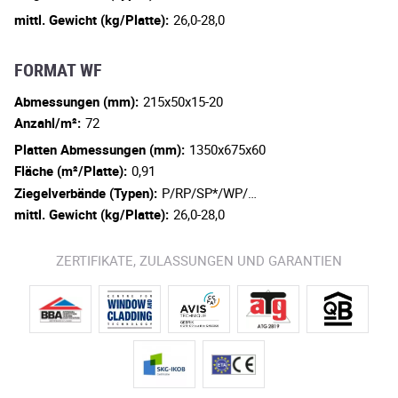
mittl. Gewicht (kg/Platte):
26,0-28,0
FORMAT WF
Abmessungen (mm):
215x50x15-20
Anzahl/m²:
72
Platten Abmessungen (mm):
1350x675x60
Fläche (m²/Platte):
0,91
Ziegelverbände (Typen):
P/RP/SP*/WP/…
mittl. Gewicht (kg/Platte):
26,0-28,0
ZERTIFIKATE, ZULASSUNGEN UND GARANTIEN