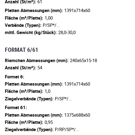
Anzahl (St/m²):
61
Platten Abmessungen (mm):
1391x714x60
Fläche (m²/Platte):
1,00
Verbände (Typen):
P/SP*/...
mittl. Gewicht (kg/Stück):
28,0-30,0
FORMAT 6/61
Riemchen Abmessungen (mm):
240x65x15-18
Anzahl (St/m²):
54
Format 6:
Platten Abmessungen (mm):
1391x714x60
Fläche (m²/Platte):
1,0
Ziegelverbände (Typen):
P/SP*/...
Format 61:
Platten Abmessungen (mm):
1375x688x60
Fläche (m²/Platte):
0,95
Ziegelverbände (Typen):
P/RP/SP*/...