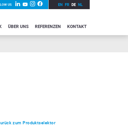
EN
FR
DE
NL
LLOW US
K
ÜBER UNS
REFERENZEN
KONTAKT
urück zum Produktselektor