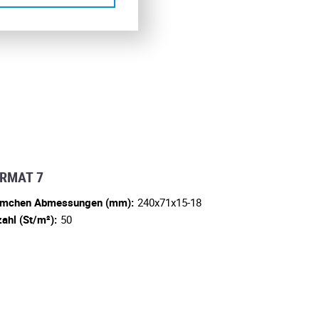
RMAT 7
emchen Abmessungen (mm):
240x71x15-18
ahl (St/m²):
50