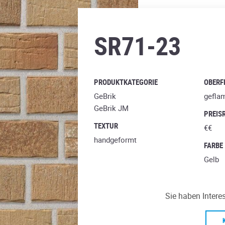
amberbeige
SR71-23
PRODUKTKATEGORIE
OBERF
GeBrik
gefla
GeBrik JM
PREIS
TEXTUR
€€
handgeformt
FARBE
Gelb
Sie haben Intere