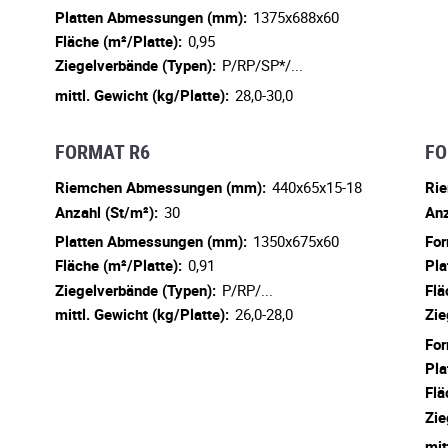
Platten Abmessungen (mm):
1375x688x60
Fläche (m²/Platte):
0,95
Ziegelverbände (Typen):
P/RP/SP*/...
mittl. Gewicht (kg/Platte):
28,0-30,0
FORMAT R6
FO
Riemchen Abmessungen (mm):
440x65x15-18
Ri
Anzahl (St/m²):
30
Anz
Platten Abmessungen (mm):
1350x675x60
For
Fläche (m²/Platte):
0,91
Pla
Ziegelverbände (Typen):
P/RP/...
Flä
mittl. Gewicht (kg/Platte):
26,0-28,0
Zie
For
Pla
Flä
Zie
mit