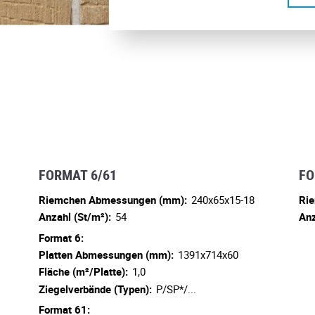
FORMAT 6/61
FO
Riemchen Abmessungen (mm):
240x65x15-18
Ri
Anzahl (St/m²):
54
Anz
Format 6:
Platten Abmessungen (mm):
1391x714x60
Fläche (m²/Platte):
1,0
Ziegelverbände (Typen):
P/SP*/...
Format 61: