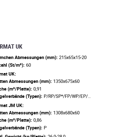
RMAT UK
emchen Abmessungen (mm):
215x65x15-20
ahl (St/m²):
60
mat UK:
tten Abmessungen (mm):
1350x675x60
che (m²/Platte):
0,91
gelverbände (Typen):
P/RP/SP*/FP/WP/EP/…
mat JM UK:
tten Abmessungen (mm):
1308x680x60
che (m²/Platte):
0,86
gelverbände (Typen):
P
tl. Gewicht (kg/Platte):
26,0-28,0