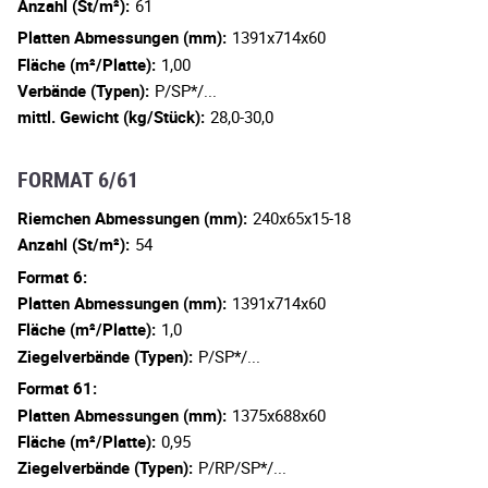
Anzahl (St/m²):
61
Platten Abmessungen (mm):
1391x714x60
Fläche (m²/Platte):
1,00
Verbände (Typen):
P/SP*/...
mittl. Gewicht (kg/Stück):
28,0-30,0
FORMAT 6/61
Riemchen Abmessungen (mm):
240x65x15-18
Anzahl (St/m²):
54
Format 6:
Platten Abmessungen (mm):
1391x714x60
Fläche (m²/Platte):
1,0
Ziegelverbände (Typen):
P/SP*/...
Format 61:
Platten Abmessungen (mm):
1375x688x60
Fläche (m²/Platte):
0,95
Ziegelverbände (Typen):
P/RP/SP*/...