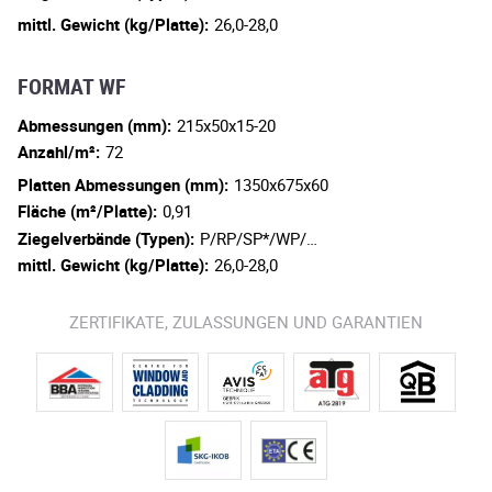
mittl. Gewicht (kg/Platte):
26,0-28,0
FORMAT WF
Abmessungen (mm):
215x50x15-20
Anzahl/m²:
72
Platten Abmessungen (mm):
1350x675x60
Fläche (m²/Platte):
0,91
Ziegelverbände (Typen):
P/RP/SP*/WP/…
mittl. Gewicht (kg/Platte):
26,0-28,0
ZERTIFIKATE, ZULASSUNGEN UND GARANTIEN