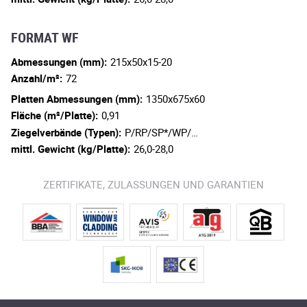
FORMAT WF
Abmessungen (mm):
215x50x15-20
Anzahl/m²:
72
Platten Abmessungen (mm):
1350x675x60
Fläche (m²/Platte):
0,91
Ziegelverbände (Typen):
P/RP/SP*/WP/…
mittl. Gewicht (kg/Platte):
26,0-28,0
ZERTIFIKATE, ZULASSUNGEN UND GARANTIEN