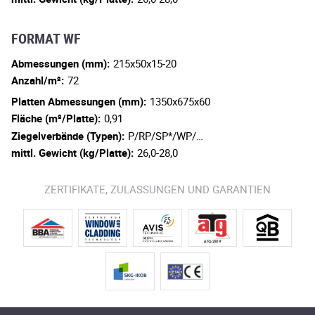
FORMAT WF
Abmessungen (mm):
215x50x15-20
Anzahl/m²:
72
Platten Abmessungen (mm):
1350x675x60
Fläche (m²/Platte):
0,91
Ziegelverbände (Typen):
P/RP/SP*/WP/…
mittl. Gewicht (kg/Platte):
26,0-28,0
ZERTIFIKATE, ZULASSUNGEN UND GARANTIEN