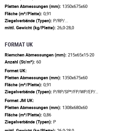
Platten Abmessungen (mm):
1350x675x60
Fläche (m²/Platte):
0,91
Ziegelverbände (Typen):
P/RP/...
mittl. Gewicht (kg/Platte):
26,0-28,0
FORMAT UK
Riemchen Abmessungen (mm):
215x65x15-20
Anzahl (St/m²):
60
Format UK:
Platten Abmessungen (mm):
1350x675x60
Fläche (m²/Platte):
0,91
Ziegelverbände (Typen):
P/RP/SP*/FP/WP/EP/…
Format JM UK:
Platten Abmessungen (mm):
1308x680x60
Fläche (m²/Platte):
0,86
Ziegelverbände (Typen):
P
mittl. Gewicht (kg/Platte):
26,0-28,0