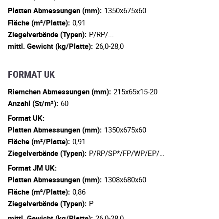
Platten Abmessungen (mm):
1350x675x60
Fläche (m²/Platte):
0,91
Ziegelverbände (Typen):
P/RP/...
mittl. Gewicht (kg/Platte):
26,0-28,0
FORMAT UK
Riemchen Abmessungen (mm):
215x65x15-20
Anzahl (St/m²):
60
Format UK:
Platten Abmessungen (mm):
1350x675x60
Fläche (m²/Platte):
0,91
Ziegelverbände (Typen):
P/RP/SP*/FP/WP/EP/…
Format JM UK:
Platten Abmessungen (mm):
1308x680x60
Fläche (m²/Platte):
0,86
Ziegelverbände (Typen):
P
mittl. Gewicht (kg/Platte):
26,0-28,0