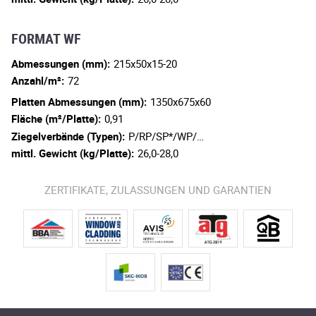
FORMAT WF
Abmessungen (mm):
215x50x15-20
Anzahl/m²:
72
Platten Abmessungen (mm):
1350x675x60
Fläche (m²/Platte):
0,91
Ziegelverbände (Typen):
P/RP/SP*/WP/…
mittl. Gewicht (kg/Platte):
26,0-28,0
ZERTIFIKATE, ZULASSUNGEN UND GARANTIEN