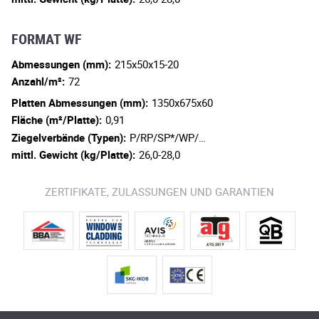
FORMAT WF
Abmessungen (mm):
215x50x15-20
Anzahl/m²:
72
Platten Abmessungen (mm):
1350x675x60
Fläche (m²/Platte):
0,91
Ziegelverbände (Typen):
P/RP/SP*/WP/…
mittl. Gewicht (kg/Platte):
26,0-28,0
ZERTIFIKATE, ZULASSUNGEN UND GARANTIEN