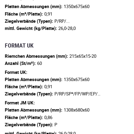
Platten Abmessungen (mm):
1350x675x60
Fläche (m²/Platte):
0,91
Ziegelverbände (Typen):
P/RP/...
mittl. Gewicht (kg/Platte):
26,0-28,0
FORMAT UK
Riemchen Abmessungen (mm):
215x65x15-20
Anzahl (St/m²):
60
Format UK:
Platten Abmessungen (mm):
1350x675x60
Fläche (m²/Platte):
0,91
Ziegelverbände (Typen):
P/RP/SP*/FP/WP/EP/…
Format JM UK:
Platten Abmessungen (mm):
1308x680x60
Fläche (m²/Platte):
0,86
Ziegelverbände (Typen):
P
mittl. Gewicht (kg/Platte):
26,0-28,0