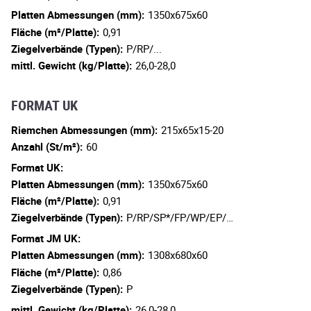
Platten Abmessungen (mm):
1350x675x60
Fläche (m²/Platte):
0,91
Ziegelverbände (Typen):
P/RP/...
mittl. Gewicht (kg/Platte):
26,0-28,0
FORMAT UK
Riemchen Abmessungen (mm):
215x65x15-20
Anzahl (St/m²):
60
Format UK:
Platten Abmessungen (mm):
1350x675x60
Fläche (m²/Platte):
0,91
Ziegelverbände (Typen):
P/RP/SP*/FP/WP/EP/…
Format JM UK:
Platten Abmessungen (mm):
1308x680x60
Fläche (m²/Platte):
0,86
Ziegelverbände (Typen):
P
mittl. Gewicht (kg/Platte):
26,0-28,0