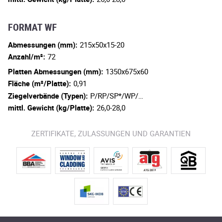
FORMAT WF
Abmessungen (mm):
215x50x15-20
Anzahl/m²:
72
Platten Abmessungen (mm):
1350x675x60
Fläche (m²/Platte):
0,91
Ziegelverbände (Typen):
P/RP/SP*/WP/…
mittl. Gewicht (kg/Platte):
26,0-28,0
ZERTIFIKATE, ZULASSUNGEN UND GARANTIEN