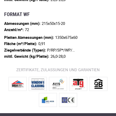
FORMAT WF
Abmessungen (mm):
215x50x15-20
Anzahl/m²:
72
Platten Abmessungen (mm):
1350x675x60
Fläche (m²/Platte):
0,91
Ziegelverbände (Typen):
P/RP/SP*/WP/…
mittl. Gewicht (kg/Platte):
26,0-28,0
ZERTIFIKATE, ZULASSUNGEN UND GARANTIEN