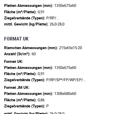
Platten Abmessungen (mm):
1350x675x60
Fläche (m²/Platte):
0,91
Ziegelverbände (Typen):
P/RP/...
mittl. Gewicht (kg/Platte):
26,0-28,0
FORMAT UK
Riemchen Abmessungen (mm):
215x65x15-20
Anzahl (St/m²):
60
Format UK:
Platten Abmessungen (mm):
1350x675x60
Fläche (m²/Platte):
0,91
Ziegelverbände (Typen):
P/RP/SP*/FP/WP/EP/…
Format JM UK:
Platten Abmessungen (mm):
1308x680x60
Fläche (m²/Platte):
0,86
Ziegelverbände (Typen):
P
mittl. Gewicht (kg/Platte):
26,0-28,0