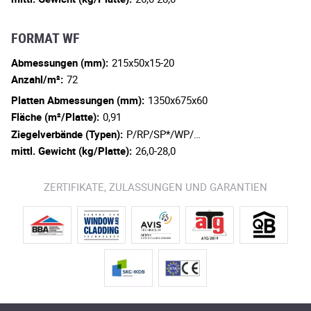
FORMAT WF
Abmessungen (mm):
215x50x15-20
Anzahl/m²:
72
Platten Abmessungen (mm):
1350x675x60
Fläche (m²/Platte):
0,91
Ziegelverbände (Typen):
P/RP/SP*/WP/…
mittl. Gewicht (kg/Platte):
26,0-28,0
ZERTIFIKATE, ZULASSUNGEN UND GARANTIEN