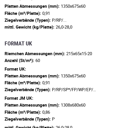
Platten Abmessungen (mm):
1350x675x60
Fläche (m²/Platte):
0,91
Ziegelverbände (Typen):
P/RP/...
mittl. Gewicht (kg/Platte):
26,0-28,0
FORMAT UK
Riemchen Abmessungen (mm):
215x65x15-20
Anzahl (St/m²):
60
Format UK:
Platten Abmessungen (mm):
1350x675x60
Fläche (m²/Platte):
0,91
Ziegelverbände (Typen):
P/RP/SP*/FP/WP/EP/…
Format JM UK:
Platten Abmessungen (mm):
1308x680x60
Fläche (m²/Platte):
0,86
Ziegelverbände (Typen):
P
mittl. Gewicht (kg/Platte):
26,0-28,0