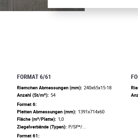
FORMAT 6/61
FO
Riemchen Abmessungen (mm):
240x65x15-18
Ri
Anzahl (St/m²):
54
Anz
Format 6:
Platten Abmessungen (mm):
1391x714x60
Fläche (m²/Platte):
1,0
Ziegelverbände (Typen):
P/SP*/...
Format 61: