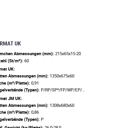
RMAT UK
emchen Abmessungen (mm):
215x65x15-20
ahl (St/m²):
60
mat UK:
tten Abmessungen (mm):
1350x675x60
che (m²/Platte):
0,91
gelverbände (Typen):
P/RP/SP*/FP/WP/EP/…
mat JM UK:
tten Abmessungen (mm):
1308x680x60
che (m²/Platte):
0,86
gelverbände (Typen):
P
tl. Gewicht (kg/Platte):
26,0-28,0