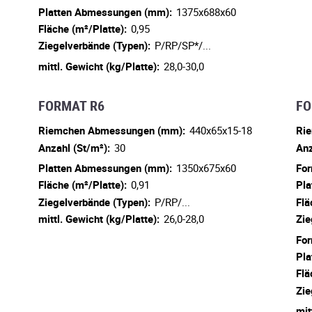
Platten Abmessungen (mm):
1375x688x60
Fläche (m²/Platte):
0,95
Ziegelverbände (Typen):
P/RP/SP*/...
mittl. Gewicht (kg/Platte):
28,0-30,0
FORMAT R6
FO
Riemchen Abmessungen (mm):
440x65x15-18
Ri
Anzahl (St/m²):
30
Anz
Platten Abmessungen (mm):
1350x675x60
For
Fläche (m²/Platte):
0,91
Pla
Ziegelverbände (Typen):
P/RP/...
Flä
mittl. Gewicht (kg/Platte):
26,0-28,0
Zie
For
Pla
Flä
Zie
mit