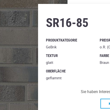
moorbraun
SR16-85
PRODUKTKATEGORIE
PREIS
GeBrik
o.R. (
TEXTUR
FARBE
glatt
Braun
OBERFLÄCHE
geflammt
Sie haben Intere