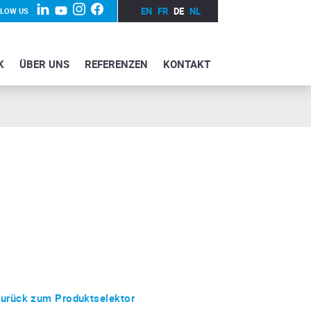
EN
FR
DE
NL
LLOW US
K
ÜBER UNS
REFERENZEN
KONTAKT
urück zum Produktselektor