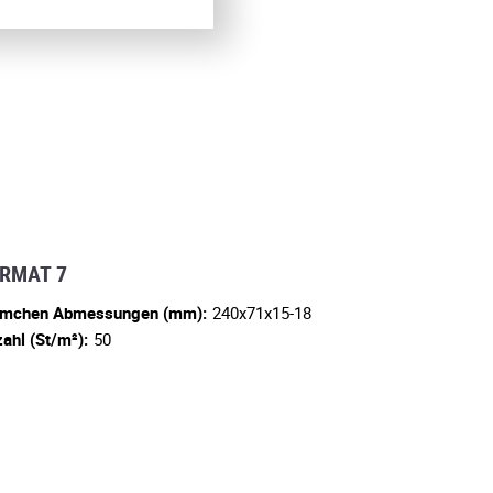
RMAT 7
emchen Abmessungen (mm):
240x71x15-18
ahl (St/m²):
50