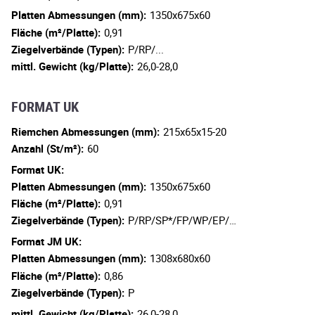
Platten Abmessungen (mm):
1350x675x60
Fläche (m²/Platte):
0,91
Ziegelverbände (Typen):
P/RP/...
mittl. Gewicht (kg/Platte):
26,0-28,0
FORMAT UK
Riemchen Abmessungen (mm):
215x65x15-20
Anzahl (St/m²):
60
Format UK:
Platten Abmessungen (mm):
1350x675x60
Fläche (m²/Platte):
0,91
Ziegelverbände (Typen):
P/RP/SP*/FP/WP/EP/…
Format JM UK:
Platten Abmessungen (mm):
1308x680x60
Fläche (m²/Platte):
0,86
Ziegelverbände (Typen):
P
mittl. Gewicht (kg/Platte):
26,0-28,0