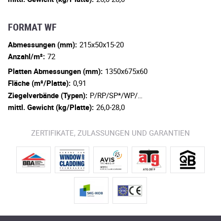
FORMAT WF
Abmessungen (mm):
215x50x15-20
Anzahl/m²:
72
Platten Abmessungen (mm):
1350x675x60
Fläche (m²/Platte):
0,91
Ziegelverbände (Typen):
P/RP/SP*/WP/…
mittl. Gewicht (kg/Platte):
26,0-28,0
ZERTIFIKATE, ZULASSUNGEN UND GARANTIEN