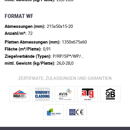
FORMAT WF
Abmessungen (mm):
215x50x15-20
Anzahl/m²:
72
Platten Abmessungen (mm):
1350x675x60
Fläche (m²/Platte):
0,91
Ziegelverbände (Typen):
P/RP/SP*/WP/…
mittl. Gewicht (kg/Platte):
26,0-28,0
ZERTIFIKATE, ZULASSUNGEN UND GARANTIEN