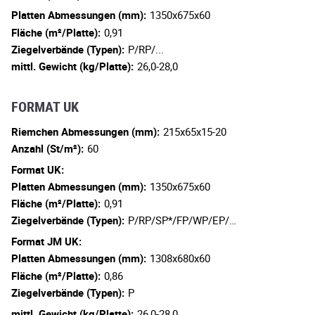
Platten Abmessungen (mm):
1350x675x60
Fläche (m²/Platte):
0,91
Ziegelverbände (Typen):
P/RP/...
mittl. Gewicht (kg/Platte):
26,0-28,0
FORMAT UK
Riemchen Abmessungen (mm):
215x65x15-20
Anzahl (St/m²):
60
Format UK:
Platten Abmessungen (mm):
1350x675x60
Fläche (m²/Platte):
0,91
Ziegelverbände (Typen):
P/RP/SP*/FP/WP/EP/…
Format JM UK:
Platten Abmessungen (mm):
1308x680x60
Fläche (m²/Platte):
0,86
Ziegelverbände (Typen):
P
mittl. Gewicht (kg/Platte):
26,0-28,0