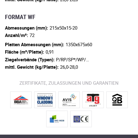
FORMAT WF
Abmessungen (mm):
215x50x15-20
Anzahl/m²:
72
Platten Abmessungen (mm):
1350x675x60
Fläche (m²/Platte):
0,91
Ziegelverbände (Typen):
P/RP/SP*/WP/…
mittl. Gewicht (kg/Platte):
26,0-28,0
ZERTIFIKATE, ZULASSUNGEN UND GARANTIEN