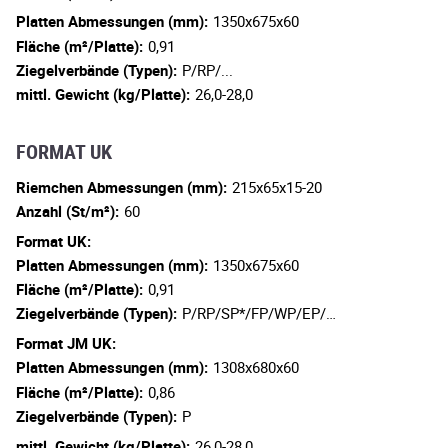
Platten Abmessungen (mm):
1350x675x60
Fläche (m²/Platte):
0,91
Ziegelverbände (Typen):
P/RP/...
mittl. Gewicht (kg/Platte):
26,0-28,0
FORMAT UK
Riemchen Abmessungen (mm):
215x65x15-20
Anzahl (St/m²):
60
Format UK:
Platten Abmessungen (mm):
1350x675x60
Fläche (m²/Platte):
0,91
Ziegelverbände (Typen):
P/RP/SP*/FP/WP/EP/…
Format JM UK:
Platten Abmessungen (mm):
1308x680x60
Fläche (m²/Platte):
0,86
Ziegelverbände (Typen):
P
mittl. Gewicht (kg/Platte):
26,0-28,0