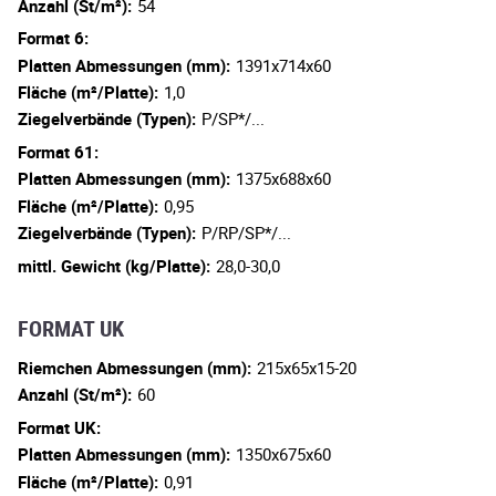
Anzahl (St/m²):
54
Format 6:
Platten Abmessungen (mm):
1391x714x60
Fläche (m²/Platte):
1,0
Ziegelverbände (Typen):
P/SP*/...
Format 61:
Platten Abmessungen (mm):
1375x688x60
Fläche (m²/Platte):
0,95
Ziegelverbände (Typen):
P/RP/SP*/...
mittl. Gewicht (kg/Platte):
28,0-30,0
FORMAT UK
Riemchen Abmessungen (mm):
215x65x15-20
Anzahl (St/m²):
60
Format UK:
Platten Abmessungen (mm):
1350x675x60
Fläche (m²/Platte):
0,91