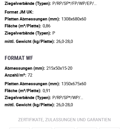
Ziegelverbände (Typen):
P/RP/SP*/FP/WP/EP/…
Format JM UK:
Platten Abmessungen (mm):
1308x680x60
Fläche (m²/Platte):
0,86
Ziegelverbände (Typen):
P
mittl. Gewicht (kg/Platte):
26,0-28,0
FORMAT WF
Abmessungen (mm):
215x50x15-20
Anzahl/m²:
72
Platten Abmessungen (mm):
1350x675x60
Fläche (m²/Platte):
0,91
Ziegelverbände (Typen):
P/RP/SP*/WP/…
mittl. Gewicht (kg/Platte):
26,0-28,0
ZERTIFIKATE, ZULASSUNGEN UND GARANTIEN