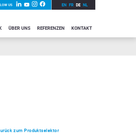
EN
FR
DE
NL
LLOW US
K
ÜBER UNS
REFERENZEN
KONTAKT
urück zum Produktselektor