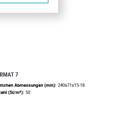
RMAT 7
emchen Abmessungen (mm):
240x71x15-18
ahl (St/m²):
50