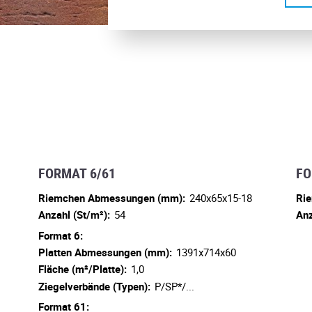
FORMAT 6/61
FO
Riemchen Abmessungen (mm):
240x65x15-18
Ri
Anzahl (St/m²):
54
Anz
Format 6:
Platten Abmessungen (mm):
1391x714x60
Fläche (m²/Platte):
1,0
Ziegelverbände (Typen):
P/SP*/...
Format 61: