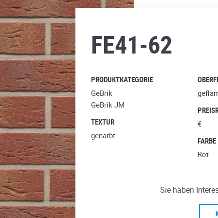
mana carmesi multi
FE41-62
PRODUKTKATEGORIE
OBERF
GeBrik
gefla
GeBrik JM
PREIS
TEXTUR
€
genarbt
FARBE
Rot
Sie haben Intere