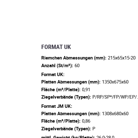
FORMAT UK
Riemchen Abmessungen (mm):
215x65x15-20
Anzahl (St/m²):
60
Format UK:
Platten Abmessungen (mm):
1350x675x60
Fläche (m²/Platte):
0,91
Ziegelverbände (Typen):
P/RP/SP*/FP/WP/EP/
Format JM UK:
Platten Abmessungen (mm):
1308x680x60
Fläche (m²/Platte):
0,86
Ziegelverbände (Typen):
P
mittl. Gewicht (kg/Platte):
26,0-28,0