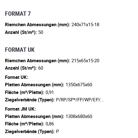
FORMAT 7
Riemchen Abmessungen (mm):
240x71x15-18
Anzahl (St/m²):
50
FORMAT UK
Riemchen Abmessungen (mm):
215x65x15-20
Anzahl (St/m²):
60
Format UK:
Platten Abmessungen (mm):
1350x675x60
Fläche (m²/Platte):
0,91
Ziegelverbände (Typen):
P/RP/SP*/FP/WP/EP/…
Format JM UK:
Platten Abmessungen (mm):
1308x680x60
Fläche (m²/Platte):
0,86
Ziegelverbände (Typen):
P