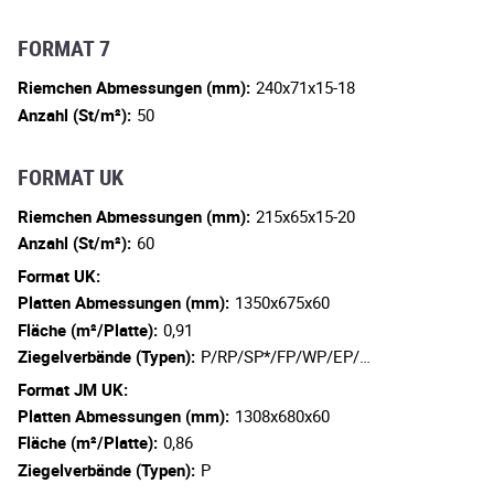
FORMAT 7
Riemchen Abmessungen (mm):
240x71x15-18
Anzahl (St/m²):
50
FORMAT UK
Riemchen Abmessungen (mm):
215x65x15-20
Anzahl (St/m²):
60
Format UK:
Platten Abmessungen (mm):
1350x675x60
Fläche (m²/Platte):
0,91
Ziegelverbände (Typen):
P/RP/SP*/FP/WP/EP/…
Format JM UK:
Platten Abmessungen (mm):
1308x680x60
Fläche (m²/Platte):
0,86
Ziegelverbände (Typen):
P