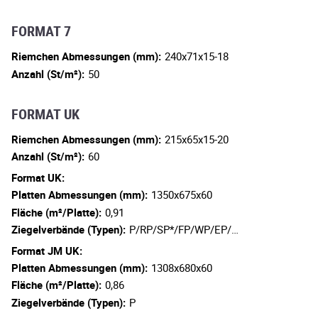
FORMAT 7
Riemchen Abmessungen (mm):
240x71x15-18
Anzahl (St/m²):
50
FORMAT UK
Riemchen Abmessungen (mm):
215x65x15-20
Anzahl (St/m²):
60
Format UK:
Platten Abmessungen (mm):
1350x675x60
Fläche (m²/Platte):
0,91
Ziegelverbände (Typen):
P/RP/SP*/FP/WP/EP/…
Format JM UK:
Platten Abmessungen (mm):
1308x680x60
Fläche (m²/Platte):
0,86
Ziegelverbände (Typen):
P